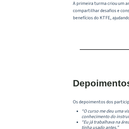
A primeira turma criou um am
compartilhar desafios e con
benefícios do KTFE, ajudand
Depoimentos
Os depoimentos dos partici
“O curso me deu uma visã
conhecimento do instrut
“Eu já trabalhava na ár
tinha usado antes.”