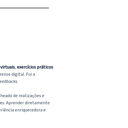
virtuais
,
exercícios práticos
ense digital. Foi a
feedbacks.
cheado de realizações e
ntes. Aprender diretamente
eriência enriquecedora e