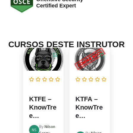
Certified Expert
CURSOS DESTE INSTRUTOR
KTFE –
KTFA –
KnowTre
KnowTre
e
e
Forensic
Forensic
By
Nilson
NS
Examine
Analyst