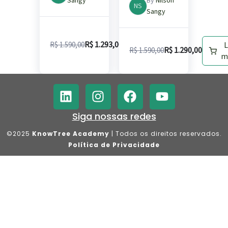
Sangy
By
Nilson
NS
r
Sangy
Adicionar
R$
1.293,00
R$
1.590,00
ao
L
R$
1.290,00
R$
1.590,00
carrinho
m
Siga nossas redes
©2025
KnowTree Academy
| Todos os direitos reservados.
Política de Privacidade