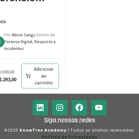
xaminer
40h
Por
Nilson Sangy
Dentro de
S
Forense Digital
,
Resposta a
Incidentes
Adicionar
1.590,00
ao
1.293,00
carrinho
Siga nossas redes
©2025
KnowTree Academy
| Todos os direitos reservados.
Política de Privacidade