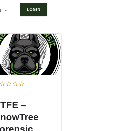
s
LOGIN
TFE –
nowTree
orensic